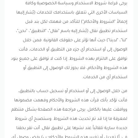
يرجى قراءة شروط الاستخدام وسياسة الخصوصية وكافة
السياسات الأخرى التي تتعلق باستخدامك للخدمات (يُشار إليها
إجمالاً "الشروط والأحكام") للتأكد من فهمك لكل بند قبل
استخدام تطبيق نقال (يُشار إليه باسم "نقال"، "التطبيق"، "نحن"،
"لنا"، "لدينا") حيث أنها تؤثر على حقوقك القانونية. فمن خلال
الوصول إلى أو استخدام أي جزء من التطبيق أو الخدمات، فأنت
توافق على الالتزام بهذه الشروط. إذا كنت لا توافق على جميع بنود
هذه الشروط والأحكام، فلا يجوز لك الوصول إلى التطبيق أو
استخدام أي من الخدمات.
من خلال الوصول إلى أو استخدام أو تسجيل حساب بالتطبيق،
فأنت تؤكد بأنك قرأت هذه الشروط والأحكام وفهمت مضمونها
ووافقت عليها بالكامل. يرجى مراجعة هذه الصفحة بشكل منتظم
لمعرفة ما إذا قد تم تحديث هذه الشروط. وستصبح أي شروط
جديدة سارية تلقائياً عند نشرها على تطبيق نقال. أنت تقر بحقنا
في: أ) تعديل أو تغيير هذه الشروط والأحكام؛ ب) رفض وصول أي